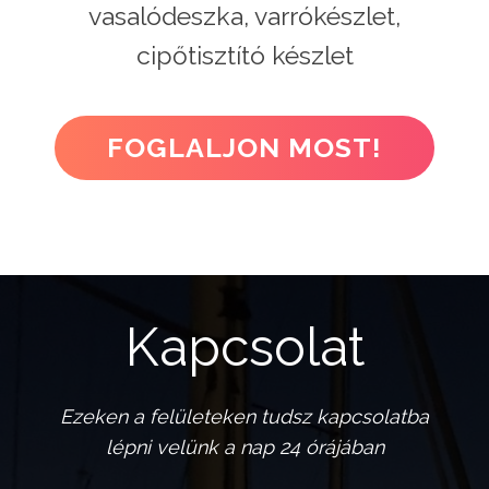
vasalódeszka, varrókészlet,
cipőtisztító készlet
FOGLALJON MOST!
Kapcsolat
Ezeken a felületeken tudsz kapcsolatba
lépni velünk a nap 24 órájában