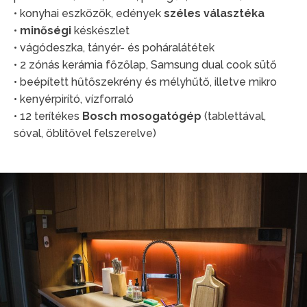
• konyhai eszközök, edények
széles választéka
•
minőségi
késkészlet
• vágódeszka, tányér- és poháralátétek
• 2 zónás kerámia főzőlap, Samsung dual cook sütő
• beépített hűtőszekrény és mélyhűtő, illetve mikro
• kenyérpirító, vízforraló
• 12 terítékes
Bosch mosogatógép
(tablettával,
sóval, öblítővel felszerelve)