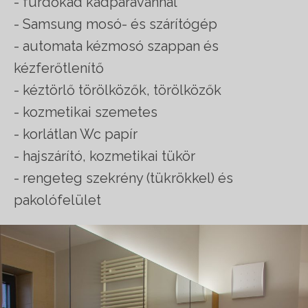
- fürdőkád kádparavánnal
- Samsung mosó- és szárítógép
- automata kézmosó szappan és
kézferőtlenítő
- kéztörlő törölközők, törölközők
- kozmetikai szemetes
- korlátlan Wc papír
- hajszárító, kozmetikai tükör
- rengeteg szekrény (tükrökkel) és
pakolófelület