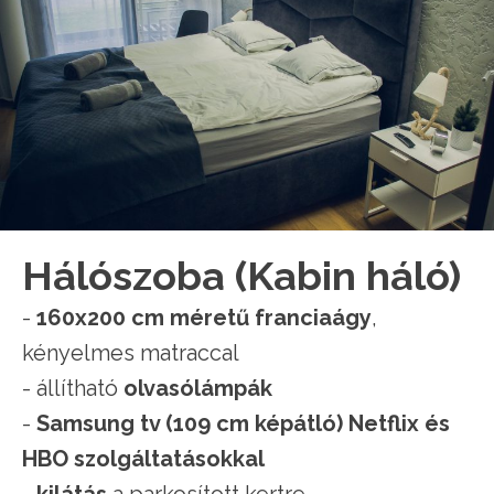
Hálószoba (Kabin háló)
-
160x200 cm méretű franciaágy
,
kényelmes matraccal
- állítható
olvasólámpák
-
Samsung tv (109 cm képátló) Netflix és
HBO szolgáltatásokkal
-
kilátás
a parkosított kertre