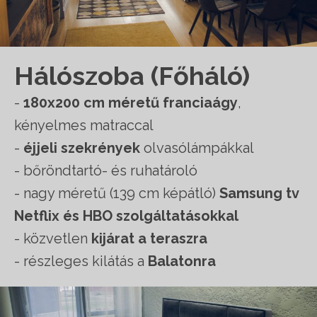
Hálószoba (Főháló)
-
180x200 cm méretű franciaágy
,
kényelmes matraccal
-
éjjeli szekrények
olvasólámpákkal
- bőröndtartó- és ruhatároló
- nagy méretű (139 cm képátló)
Samsung tv
Netflix és HBO szolgáltatásokkal
- közvetlen
kijárat a teraszra
- részleges kilátás a
Balatonra