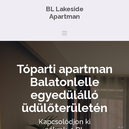
BL Lakeside
Apartman
Tóparti apartman
Balatonlelle
egyedülálló
üdülőterületén
Kapcsolódjon ki