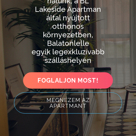
nálunk, a BL
Lakeside Apartman
által nyújtott
otthonos
környezetben,
Balatonlelle
egyik legexkluzívabb
szálláshelyén
FOGLALJON MOST!
MEGNÉZEM AZ
APARTMANT