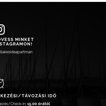
ÖVESS MINKET
NSTAGRAMON!
llakesideapartman
RKEZÉSI/TÁVOZÁSI IDŐ
ezés/Check-in:
15.00 órától