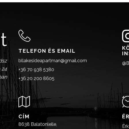
t
K
TELEFON ÉS EMAIL
I
dsz
bllakesideapartman@gmail.com
@B
 24
+36 70 938 5380
ban
+36 20 200 8605
CÍM
É
8638 Balatonlelle,
Érk