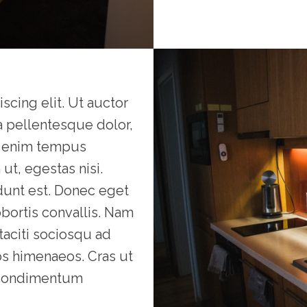
scing elit. Ut auctor
la pellentesque dolor,
in enim tempus
 ut, egestas nisi.
idunt est. Donec eget
obortis convallis. Nam
taciti sociosqu ad
os himenaeos. Cras ut
i condimentum