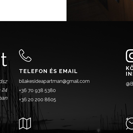
t
K
TELEFON ÉS EMAIL
I
dsz
bllakesideapartman@gmail.com
@B
 24
+36 70 938 5380
ban
+36 20 200 8605