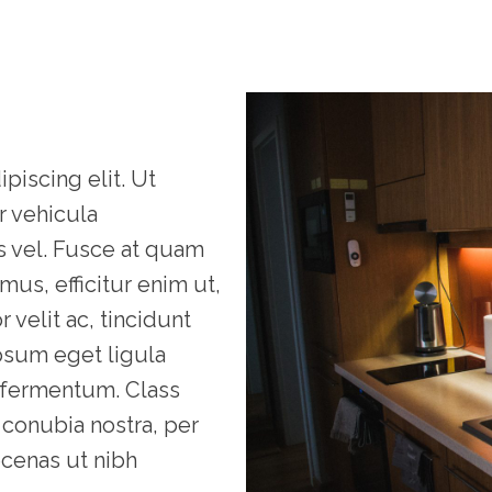
piscing elit. Ut
er vehicula
us vel. Fusce at quam
mus, efficitur enim ut,
 velit ac, tincidunt
ipsum eget ligula
s fermentum. Class
 conubia nostra, per
ecenas ut nibh