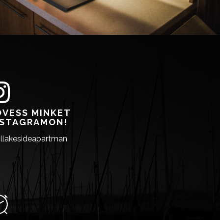
ÖVESS MINKET
NSTAGRAMON!
llakesideapartman