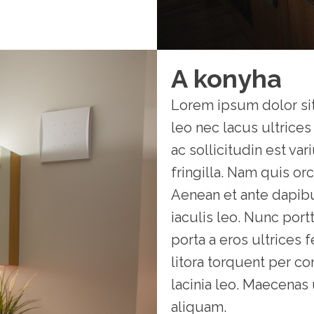
A konyha
Lorem ipsum dolor sit
leo nec lacus ultrices
ac sollicitudin est va
fringilla. Nam quis orc
Aenean et ante dapibu
iaculis leo. Nunc port
porta a eros ultrices 
litora torquent per c
lacinia leo. Maecena
aliquam.