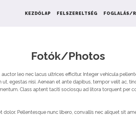
KEZDŐLAP
FELSZERELTSÉG
FOGLALÁS/R
Fotók/Photos
uctor leo nec lacus ultrices efficitur. Integer vehicula pellent
 ut, egestas nisi. Aenean et ante dapibus, tempor velit ac, tin
ermentum. Class aptent taciti sociosqu ad litora torquent per c
 dolor. Pellentesque nunc libero, convallis nec aliquet sit am